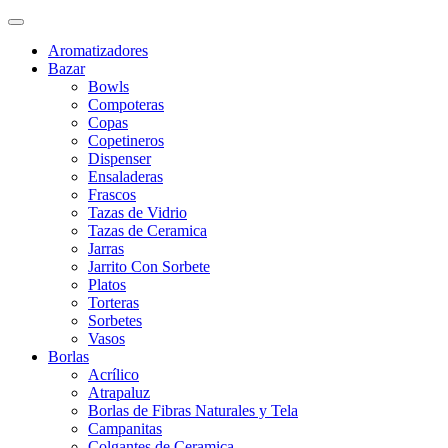
Aromatizadores
Bazar
Bowls
Compoteras
Copas
Copetineros
Dispenser
Ensaladeras
Frascos
Tazas de Vidrio
Tazas de Ceramica
Jarras
Jarrito Con Sorbete
Platos
Torteras
Sorbetes
Vasos
Borlas
Acrílico
Atrapaluz
Borlas de Fibras Naturales y Tela
Campanitas
Colgantes de Ceramica