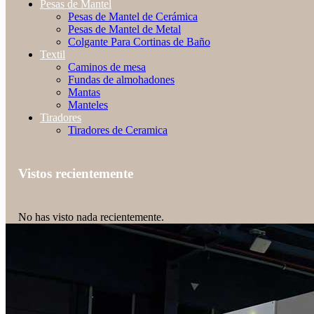
Pesas de Mantel
Pesas de Mantel de Cerámica
Pesas de Mantel de Metal
Colgante Para Cortinas de Baño
Textil
Caminos de mesa
Fundas de almohadones
Mantas
Manteles
Tiradores
Tiradores de Ceramica
Vistos recientemente
No has visto nada recientemente.