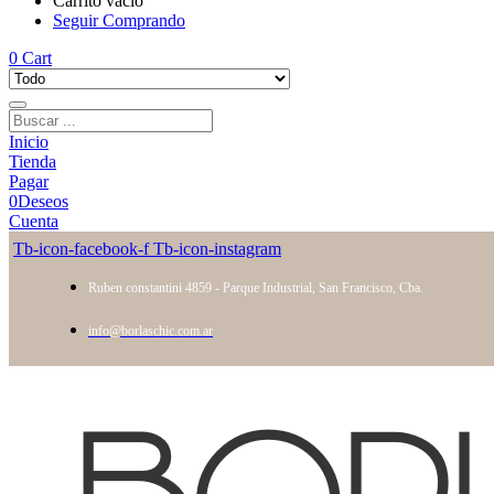
Carrito vacío
Seguir Comprando
0
Cart
Inicio
Tienda
Pagar
0
Deseos
Cuenta
Tb-icon-facebook-f
Tb-icon-instagram
Ruben constantini 4859 - Parque Industrial, San Francisco, Cba.
info@borlaschic.com.ar