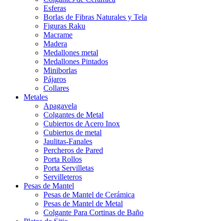
Esferas
Borlas de Fibras Naturales y Tela
Figuras Raku
Macrame
Madera
Medallones metal
Medallones Pintados
Miniborlas
Pájaros
Collares
Metales
Apagavela
Colgantes de Metal
Cubiertos de Acero Inox
Cubiertos de metal
Jaulitas-Fanales
Percheros de Pared
Porta Rollos
Porta Servilletas
Servilleteros
Pesas de Mantel
Pesas de Mantel de Cerámica
Pesas de Mantel de Metal
Colgante Para Cortinas de Baño