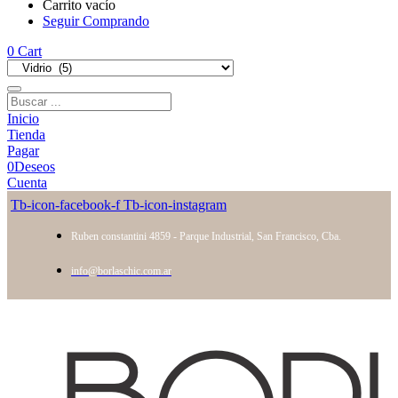
Carrito vacío
Seguir Comprando
0
Cart
Inicio
Tienda
Pagar
0
Deseos
Cuenta
Tb-icon-facebook-f
Tb-icon-instagram
Ruben constantini 4859 - Parque Industrial, San Francisco, Cba.
info@borlaschic.com.ar