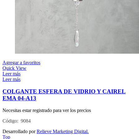
Agregar a favoritos
Quick View
Leer más
Leer más
COLGANTE ESFERA DE VIDRIO Y CAIREL
EMA 04-A13
Necesitas estar registrado para ver los precios
Código: 9084
Desarrollado por
Relieve Marketing Digital.
Top