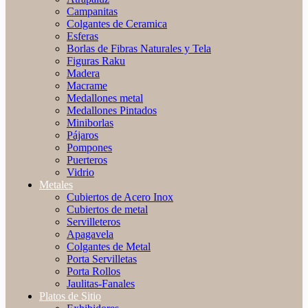
Campanitas
Colgantes de Ceramica
Esferas
Borlas de Fibras Naturales y Tela
Figuras Raku
Madera
Macrame
Medallones metal
Medallones Pintados
Miniborlas
Pájaros
Pompones
Puerteros
Vidrio
Metales
Cubiertos de Acero Inox
Cubiertos de metal
Servilleteros
Apagavela
Colgantes de Metal
Porta Servilletas
Porta Rollos
Jaulitas-Fanales
Platos de Sitio