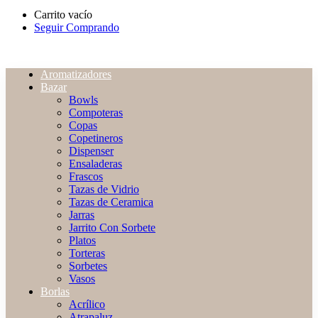
Carrito vacío
Seguir Comprando
Aromatizadores
Bazar
Bowls
Compoteras
Copas
Copetineros
Dispenser
Ensaladeras
Frascos
Tazas de Vidrio
Tazas de Ceramica
Jarras
Jarrito Con Sorbete
Platos
Torteras
Sorbetes
Vasos
Borlas
Acrílico
Atrapaluz