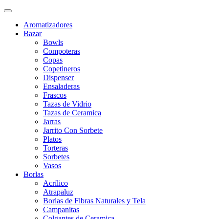
Aromatizadores
Bazar
Bowls
Compoteras
Copas
Copetineros
Dispenser
Ensaladeras
Frascos
Tazas de Vidrio
Tazas de Ceramica
Jarras
Jarrito Con Sorbete
Platos
Torteras
Sorbetes
Vasos
Borlas
Acrílico
Atrapaluz
Borlas de Fibras Naturales y Tela
Campanitas
Colgantes de Ceramica