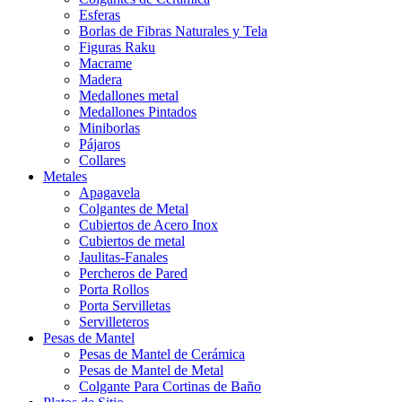
Esferas
Borlas de Fibras Naturales y Tela
Figuras Raku
Macrame
Madera
Medallones metal
Medallones Pintados
Miniborlas
Pájaros
Collares
Metales
Apagavela
Colgantes de Metal
Cubiertos de Acero Inox
Cubiertos de metal
Jaulitas-Fanales
Percheros de Pared
Porta Rollos
Porta Servilletas
Servilleteros
Pesas de Mantel
Pesas de Mantel de Cerámica
Pesas de Mantel de Metal
Colgante Para Cortinas de Baño