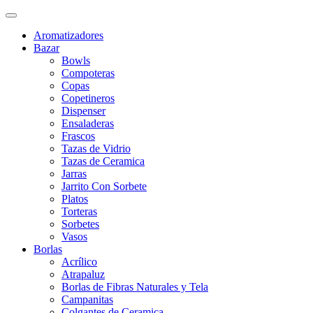
Aromatizadores
Bazar
Bowls
Compoteras
Copas
Copetineros
Dispenser
Ensaladeras
Frascos
Tazas de Vidrio
Tazas de Ceramica
Jarras
Jarrito Con Sorbete
Platos
Torteras
Sorbetes
Vasos
Borlas
Acrílico
Atrapaluz
Borlas de Fibras Naturales y Tela
Campanitas
Colgantes de Ceramica