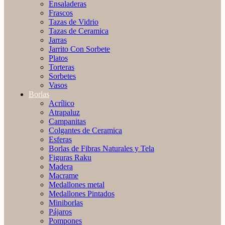
Ensaladeras
Frascos
Tazas de Vidrio
Tazas de Ceramica
Jarras
Jarrito Con Sorbete
Platos
Torteras
Sorbetes
Vasos
Borlas
Acrílico
Atrapaluz
Campanitas
Colgantes de Ceramica
Esferas
Borlas de Fibras Naturales y Tela
Figuras Raku
Madera
Macrame
Medallones metal
Medallones Pintados
Miniborlas
Pájaros
Pompones