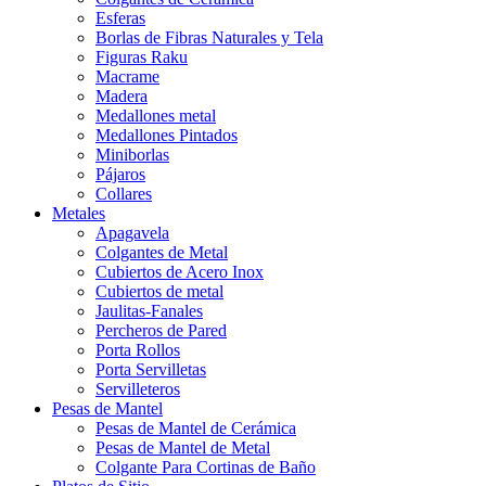
Esferas
Borlas de Fibras Naturales y Tela
Figuras Raku
Macrame
Madera
Medallones metal
Medallones Pintados
Miniborlas
Pájaros
Collares
Metales
Apagavela
Colgantes de Metal
Cubiertos de Acero Inox
Cubiertos de metal
Jaulitas-Fanales
Percheros de Pared
Porta Rollos
Porta Servilletas
Servilleteros
Pesas de Mantel
Pesas de Mantel de Cerámica
Pesas de Mantel de Metal
Colgante Para Cortinas de Baño