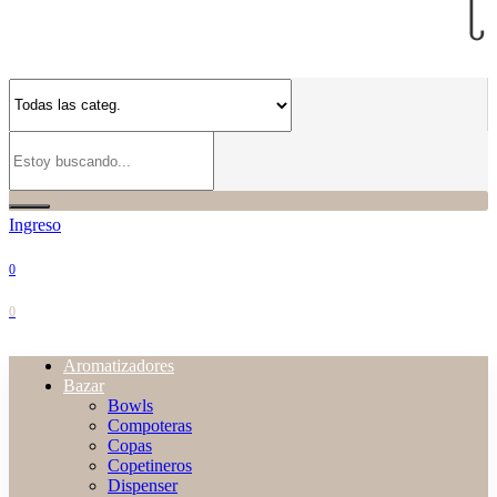
Ingreso
0
0
Aromatizadores
Bazar
Bowls
Compoteras
Copas
Copetineros
Dispenser