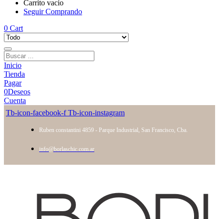
Carrito vacío
Seguir Comprando
0
Cart
Inicio
Tienda
Pagar
0
Deseos
Cuenta
Tb-icon-facebook-f
Tb-icon-instagram
Ruben constantini 4859 - Parque Industrial, San Francisco, Cba.
info@borlaschic.com.ar