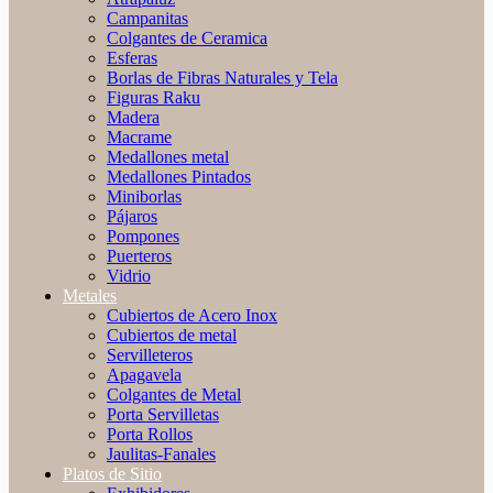
Campanitas
Colgantes de Ceramica
Esferas
Borlas de Fibras Naturales y Tela
Figuras Raku
Madera
Macrame
Medallones metal
Medallones Pintados
Miniborlas
Pájaros
Pompones
Puerteros
Vidrio
Metales
Cubiertos de Acero Inox
Cubiertos de metal
Servilleteros
Apagavela
Colgantes de Metal
Porta Servilletas
Porta Rollos
Jaulitas-Fanales
Platos de Sitio