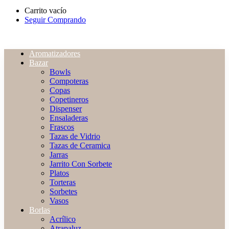
Carrito vacío
Seguir Comprando
Aromatizadores
Bazar
Bowls
Compoteras
Copas
Copetineros
Dispenser
Ensaladeras
Frascos
Tazas de Vidrio
Tazas de Ceramica
Jarras
Jarrito Con Sorbete
Platos
Torteras
Sorbetes
Vasos
Borlas
Acrílico
Atrapaluz