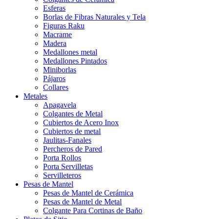
Esferas
Borlas de Fibras Naturales y Tela
Figuras Raku
Macrame
Madera
Medallones metal
Medallones Pintados
Miniborlas
Pájaros
Collares
Metales
Apagavela
Colgantes de Metal
Cubiertos de Acero Inox
Cubiertos de metal
Jaulitas-Fanales
Percheros de Pared
Porta Rollos
Porta Servilletas
Servilleteros
Pesas de Mantel
Pesas de Mantel de Cerámica
Pesas de Mantel de Metal
Colgante Para Cortinas de Baño