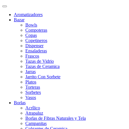
Aromatizadores
Bazar
Bowls
Compoteras
Copas
Copetineros
Dispenser
Ensaladeras
Frascos
Tazas de Vidrio
Tazas de Ceramica
Jarras
Jarrito Con Sorbete
Platos
Torteras
Sorbetes
Vasos
Borlas
Acrílico
Atrapaluz
Borlas de Fibras Naturales y Tela
Campanitas
Colgantes de Ceramica