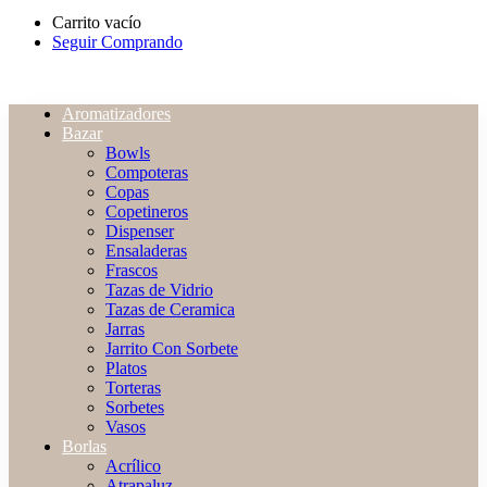
Carrito vacío
Seguir Comprando
Aromatizadores
Bazar
Bowls
Compoteras
Copas
Copetineros
Dispenser
Ensaladeras
Frascos
Tazas de Vidrio
Tazas de Ceramica
Jarras
Jarrito Con Sorbete
Platos
Torteras
Sorbetes
Vasos
Borlas
Acrílico
Atrapaluz