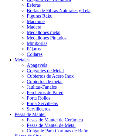
Esferas
Borlas de Fibras Naturales y Tela
Figuras Raku
Macrame
Madera
Medallones metal
Medallones Pintados
Miniborlas
Pájaros
Collares
Metales
Apagavela
Colgantes de Metal
Cubiertos de Acero Inox
Cubiertos de metal
Jaulitas-Fanales
Percheros de Pared
Porta Rollos
Porta Servilletas
Servilleteros
Pesas de Mantel
Pesas de Mantel de Cerámica
Pesas de Mantel de Metal
Colgante Para Cortinas de Baño