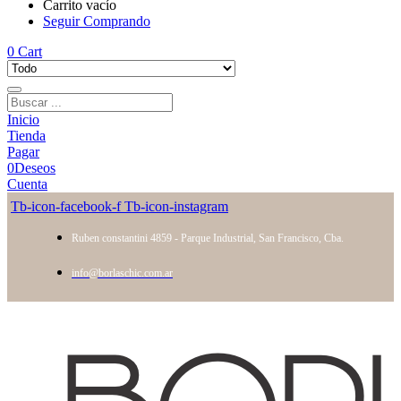
Carrito vacío
Seguir Comprando
0
Cart
Inicio
Tienda
Pagar
0
Deseos
Cuenta
Tb-icon-facebook-f
Tb-icon-instagram
Ruben constantini 4859 - Parque Industrial, San Francisco, Cba.
info@borlaschic.com.ar