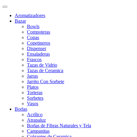
Aromatizadores
Bazar
Bowls
Compoteras
Copas
Copetineros
Dispenser
Ensaladeras
Frascos
Tazas de Vidrio
Tazas de Ceramica
Jarras
Jarrito Con Sorbete
Platos
Torteras
Sorbetes
Vasos
Borlas
Acrílico
Atrapaluz
Borlas de Fibras Naturales y Tela
Campanitas
Colgantes de Ceramica