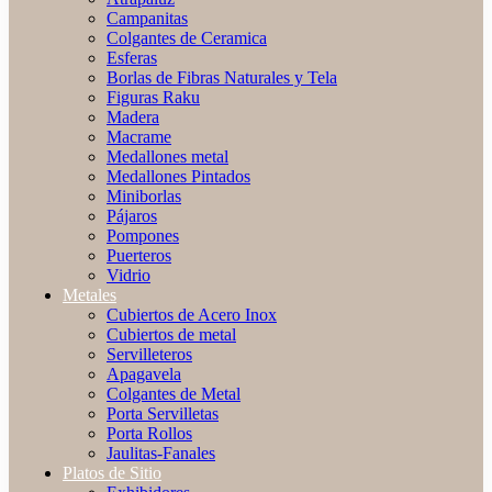
Campanitas
Colgantes de Ceramica
Esferas
Borlas de Fibras Naturales y Tela
Figuras Raku
Madera
Macrame
Medallones metal
Medallones Pintados
Miniborlas
Pájaros
Pompones
Puerteros
Vidrio
Metales
Cubiertos de Acero Inox
Cubiertos de metal
Servilleteros
Apagavela
Colgantes de Metal
Porta Servilletas
Porta Rollos
Jaulitas-Fanales
Platos de Sitio