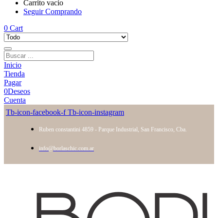
Carrito vacío
Seguir Comprando
0
Cart
Inicio
Tienda
Pagar
0
Deseos
Cuenta
Tb-icon-facebook-f
Tb-icon-instagram
Ruben constantini 4859 - Parque Industrial, San Francisco, Cba.
info@borlaschic.com.ar