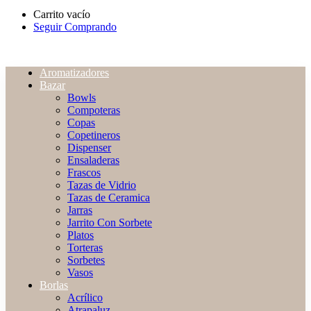
Carrito vacío
Seguir Comprando
Aromatizadores
Bazar
Bowls
Compoteras
Copas
Copetineros
Dispenser
Ensaladeras
Frascos
Tazas de Vidrio
Tazas de Ceramica
Jarras
Jarrito Con Sorbete
Platos
Torteras
Sorbetes
Vasos
Borlas
Acrílico
Atrapaluz