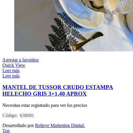
Agregar a favoritos
Quick View
Leer más
Leer más
MANTEL DE TUSSOR CRUDO ESTAMPA
HELECHO GRIS 3×1,40 APROX
Necesitas estar registrado para ver los precios
Código: 638081
Desarrollado por
Relieve Marketing Digital.
Top