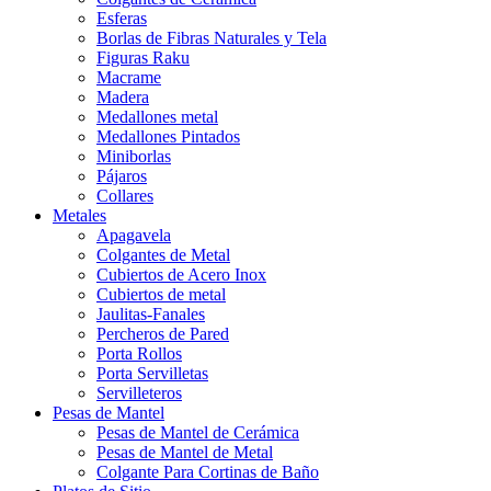
Esferas
Borlas de Fibras Naturales y Tela
Figuras Raku
Macrame
Madera
Medallones metal
Medallones Pintados
Miniborlas
Pájaros
Collares
Metales
Apagavela
Colgantes de Metal
Cubiertos de Acero Inox
Cubiertos de metal
Jaulitas-Fanales
Percheros de Pared
Porta Rollos
Porta Servilletas
Servilleteros
Pesas de Mantel
Pesas de Mantel de Cerámica
Pesas de Mantel de Metal
Colgante Para Cortinas de Baño