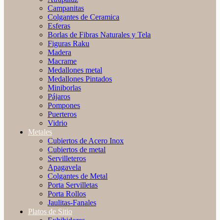
Campanitas
Colgantes de Ceramica
Esferas
Borlas de Fibras Naturales y Tela
Figuras Raku
Madera
Macrame
Medallones metal
Medallones Pintados
Miniborlas
Pájaros
Pompones
Puerteros
Vidrio
Metales
Cubiertos de Acero Inox
Cubiertos de metal
Servilleteros
Apagavela
Colgantes de Metal
Porta Servilletas
Porta Rollos
Jaulitas-Fanales
Platos de Sitio