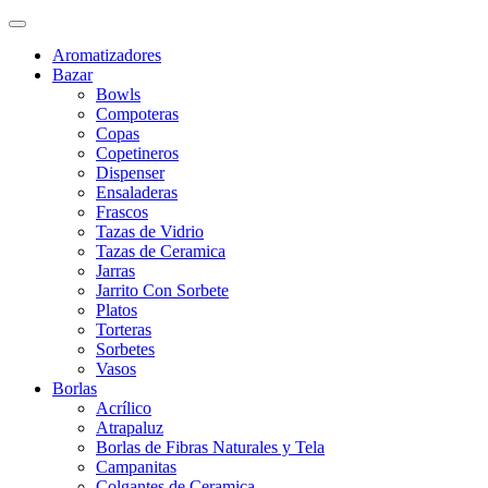
Aromatizadores
Bazar
Bowls
Compoteras
Copas
Copetineros
Dispenser
Ensaladeras
Frascos
Tazas de Vidrio
Tazas de Ceramica
Jarras
Jarrito Con Sorbete
Platos
Torteras
Sorbetes
Vasos
Borlas
Acrílico
Atrapaluz
Borlas de Fibras Naturales y Tela
Campanitas
Colgantes de Ceramica